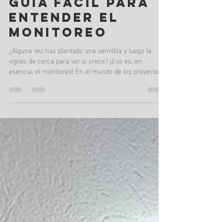
Valentina Coley, CEO - Cubo Social
10 may
3 min de lectura
¡OJO AL DATO! TU
GUÍA FÁCIL PARA
ENTENDER EL
MONITOREO
¿Alguna vez has plantado una semillita y luego la
vigilas de cerca para ver si crece? ¡Eso es, en
esencia, el monitoreo! En el mundo de los proyectos y
las organizaciones, el monitoreo es ese proceso
continuo de estar atentos a lo que está pasando para
asegurarnos de que vamos por buen camino.