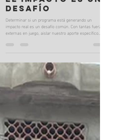
CONTRIBUCIÓN:
CUANDO PROBAR
EL IMPACTO ES UN
DESAFÍO
Determinar si un programa está generando un
impacto real es un desafío común. Con tantas fuerzas
externas en juego, aislar nuestro aporte específico
puede ser complicado. Es por eso que el Análisis de
Contribución se convierte en una herramienta
esencial para comprender nuestra influencia. ¿QUÉ
ES EL ANÁLISIS DE CONTRIBUCIÓN? Piensa en el
Análisis de Contribución como una forma de evaluar
cuánto tu programa o proyecto ha contribuido a un
resultado específico, sin caer en la t