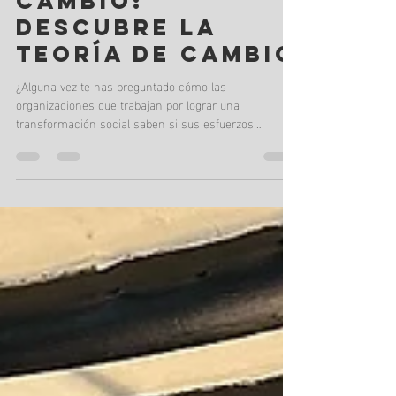
Valentina Coley, CEO - Cubo Social
10 may
4 min de lectura
EL ARTE DE
PLANIFICAR EL
CAMBIO:
DESCUBRE LA
TEORÍA DE CAMBIO
¿Alguna vez te has preguntado cómo las
organizaciones que trabajan por lograr una
transformación social saben si sus esfuerzos
realmente funcionan? La respuesta, muchas veces,
está en algo llamado Teoría de Cambio (TdC). ¡No te
dejes intimidar por el nombre! En esencia, es como el
mapa de ruta que guía tu trabajo y te ayuda a anticipar
los resultados de sus acciones. Imagina esto: siempre
llegas tarde al trabajo. Podrías echarle la culpa al
tráfico, ¿verdad? Pero ¿y si la ver