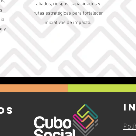
os,
aliados, riesgos, capacidades y
os
rutas estratégicas para fortalecer
cia
iniciativas de impacto.
e y
i
OS
Polí
org