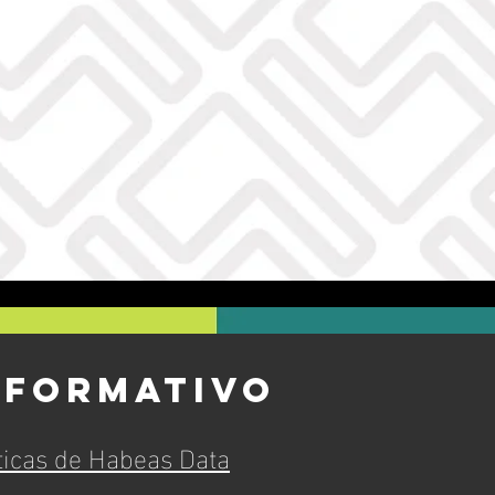
nformativo
ticas de Habeas Data