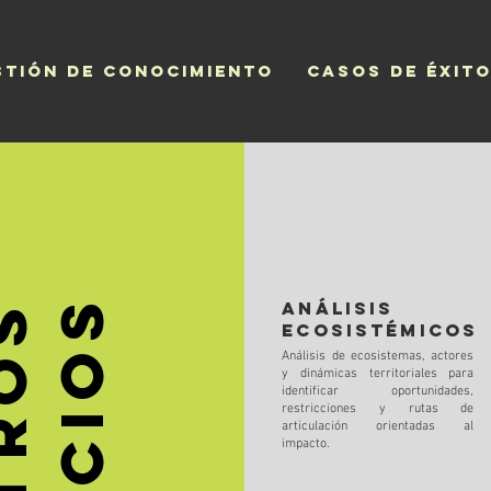
stión de conocimiento
Casos de éxit
Análisis
ecosistémicos
Análisis de ecosistemas, actores
y dinámicas territoriales para
identificar oportunidades,
restricciones y rutas de
articulación orientadas al
impacto.