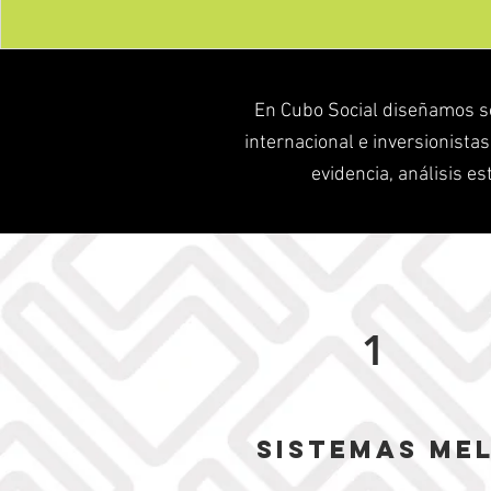
En Cubo Social diseñamos s
internacional e inversionista
evidencia, análisis es
1
Sistemas ME