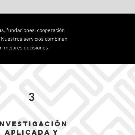
s, fundaciones, cooperación
o. Nuestros servicios combinan
 en mejores decisiones.
3
Investigación
aplicada y