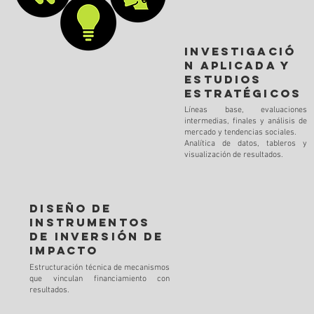
Investigació
n aplicada y
estudios
estratégicos
Líneas base, evaluaciones
intermedias, finales y análisis de
mercado y tendencias sociales.
Analítica de datos, tableros y
visualización de resultados.
Diseño de
instrumentos
de inversión de
impacto
Estructuración técnica de mecanismos
que vinculan financiamiento con
resultados.