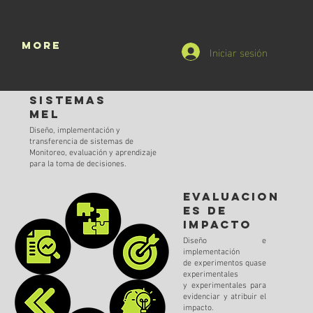
o
More
Iniciar sesión
Sistemas
MEL
​Diseño, implementación y
transferencia de sistemas de
Monitoreo, evaluación y aprendizaje
para la toma de decisiones.
Evaluacion
es de
impacto
Diseño e
implementación
de experimentos quase
experimentales
y experimentales para
evidenciar y atribuir el
impacto.