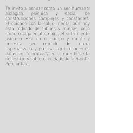
Te invito a pensar como un ser humano, 
biológico, psíquico y social, de 
construcciones complejas y constantes. 
El cuidado con la salud mental aún hoy 
está rodeado de tabúes y miedos, pero 
como cualquier otro dolor, el sufrimiento 
psíquico está en el cuerpo y mente y 
necesita ser cuidado de forma 
especializada y precisa, aquí recogemos 
datos en Colombia y en el mundo de la 
necesidad y sobre el cuidado de la mente. 
Pero antes…