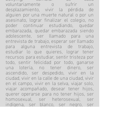
voluntariamente o sufrir un 
desplazamiento, vivir la pérdida de 
alguien por una muerte natural o por un 
asesinato, lograr finalizar el colegio, no 
poder continuar estudiando, quedar 
embarazada, quedar embarazada siendo 
adolescente, ser llamado para una 
entrevista de trabajo, esperar ser llamado 
para alguna entrevista de trabajo, 
estudiar lo que quieres, lograr tener 
recursos para estudiar, sentir tristeza por 
todo, sentir felicidad por todo, ganarse 
una lotería, no tener dinero, ser 
ascendido, ser despedido, vivir en la 
ciudad, vivir en la calle de una ciudad, vivir 
en el campo, vivir en la selva, viajar solo, 
viajar acompañado, desear tener hijos, 
querer operarse para no tener hijos, ser 
homosexual, ser heterosexual, ser 
indígena, ser blanco, ser negro, ser 
hombre, ser mujer.
Experiencias humanas, experiencias de 
todos que configuran “la experiencia de 
vivir” y que directamente influye en 
nuestro psiquismo, que a su vez crea un 